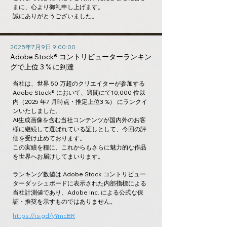
まに、心より御礼申し上げます。
誠にありがとうございました。
2025年7月9日 9:00:00
Adobe Stock® コントリビューターランキン
グで上位 3 % に到達
当社は、世界 50 万超のクリエイターが参加する
Adobe Stock® において、週間にて10,000 位以
内（2025 年7 月時点・推定上位3 %） にランクイ
ンいたしました。
AI生成画像を含む当社コンテンツが国内外のお客
様に継続して選ばれている証しとして、今回の評
価を受け止めております。
この実績を糧に、これからもさらに魅力的な作品
を世界へお届けしてまいります。
ランキング数値は Adobe Stock コントリビュー
ターダッシュボードに表示された内部指標による
当社計測値であり、Adobe Inc. による公式な保
証・推奨を示すものではありません。
https://is.gd/yYmcBR