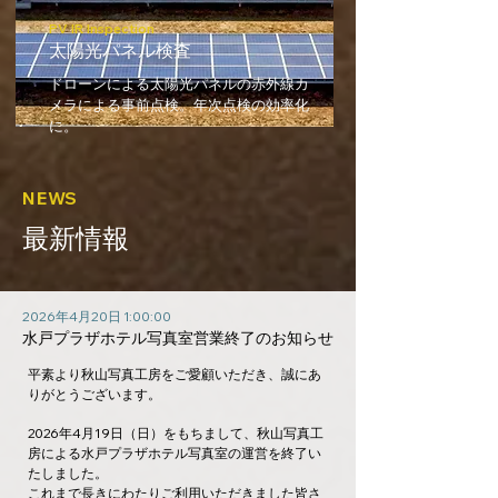
PV IR Inspection
太陽光パネル検査
ドローンによる太陽光パネルの赤外線カ
メラによる事前点検。年次点検の効率化
に。
NEWS
最新情報
2026年4月20日 1:00:00
水戸プラザホテル写真室営業終了のお知らせ
平素より秋山写真工房をご愛顧いただき、誠にあ
りがとうございます。
2026年4月19日（日）をもちまして、秋山写真工
房による水戸プラザホテル写真室の運営を終了い
たしました。
これまで長きにわたりご利用いただきました皆さ