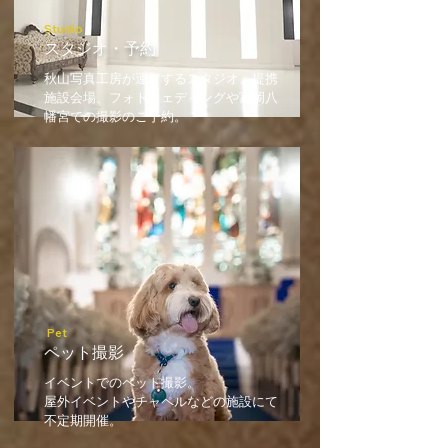
Studio
スタジオ・予約
秋山写真工房が運営するスタジオ、提携
施設会場、フォトウェディングや富岡八
幡宮での撮影のご予約。
Pet
ペット撮影
イベントでのペット撮影。
​屋外イベントやチャペルなどの施設にて
不定期開催。