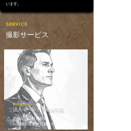
います。
SERVICE
​撮影サービス
Business
法人イベント・集合写真
周年記念、社員総会、表彰式、各種イベ
ント撮影を事前打合せから一括対応。