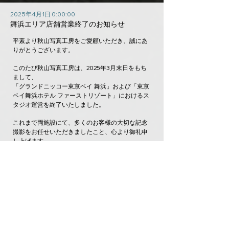
2025年4月1日 0:00:00
舞浜エリア店舗営業終了のお知らせ
平素より秋山写真工房をご愛顧いただき、誠にあ
りがとうございます。
このたび秋山写真工房は、2025年3月末日をもち
まして、
「グランドニッコー東京ベイ 舞浜」および「東京
ベイ舞浜ホテル ファーストリゾート」におけるス
タジオ運営を終了いたしました。
これまで両施設にて、多くのお客様の大切な記念
撮影をお任せいただきましたこと、心より御礼申
し上げます。
今後のお問い合わせや撮影のご用命につきまして
は、こちらの公式ホームページより承っておりま
す。
引き続き、秋山写真工房をご愛顧賜りますよう、
何卒よろしくお願い申し上げます。
CONTACT