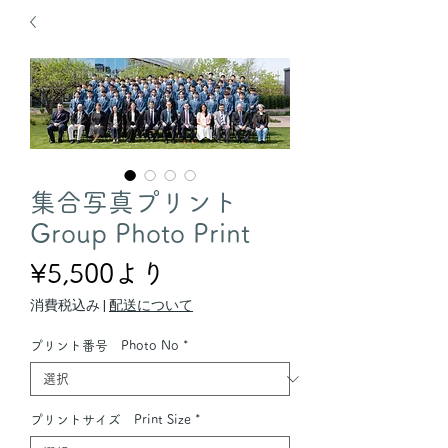
集合写真プリント
Group Photo Print
セ
¥5,500
より
ー
消費税込み
|
配送について
ル
プリント番号 Photo No
*
価
格
プリントサイズ Print Size
*